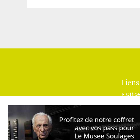
Liens
Offic
Touri
Musée
Ciné