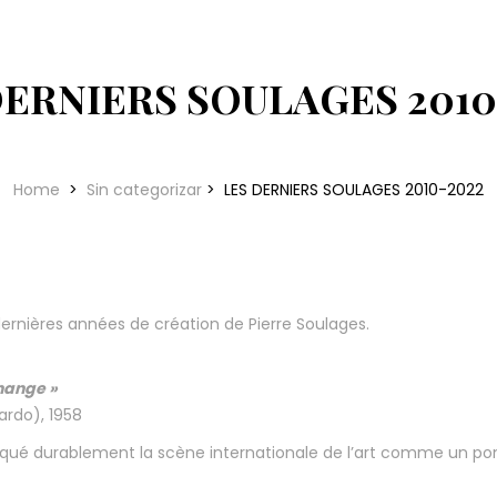
DERNIERS SOULAGES 2010
Home
>
Sin categorizar
>
LES DERNIERS SOULAGES 2010-2022
nières années de création de Pierre Soulages.
change »
ardo), 1958
arqué durablement la scène internationale de l’art comme un p