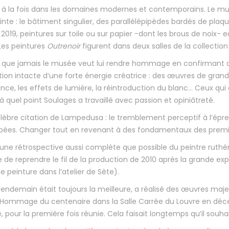
it à la fois dans les domaines modernes et contemporains. Le m
te : le bâtiment singulier, des parallélépipèdes bardés de plaques
19, peintures sur toile ou sur papier -dont les brous de noix- ea
Les peintures
Outrenoir
figurent dans deux salles de la collecti
lus que jamais le musée veut lui rendre hommage en confirmant 
tion intacte d’une forte énergie créatrice : des œuvres de grand
lance, les effets de lumière, la réintroduction du blanc… Ceux qu
 quel point Soulages a travaillé avec passion et opiniâtreté.
célèbre citation de Lampedusa : le tremblement perceptif à l’épr
appées. Changer tout en revenant à des fondamentaux des prem
r une rétrospective aussi complète que possible du peintre ruth
ipe de reprendre le fil de la production de 2010 après la grande 
me peinture dans l’atelier de Sète).
 lendemain était toujours la meilleure, a réalisé des œuvres ma
e l’Hommage du centenaire dans la Salle Carrée du Louvre en dé
, pour la première fois réunie. Cela faisait longtemps qu’il souha