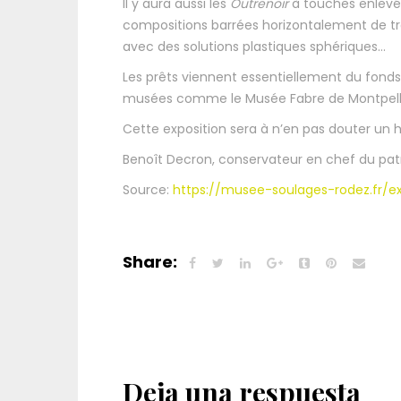
Il y aura aussi les
Outrenoir
à touches enlevé
compositions barrées horizontalement de trai
avec des solutions plastiques sphériques…
Les prêts viennent essentiellement du fonds 
musées comme le Musée Fabre de Montpellie
Cette exposition sera à n’en pas douter un
Benoît Decron, conservateur en chef du pat
Source:
https://musee-soulages-rodez.fr/ex
Share:
Deja una respuesta