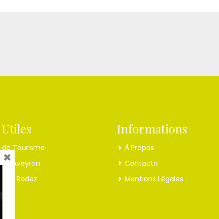
 Utiles
Informations
e de Tourisme
À Propos
×
sme Aveyron
Contacto
s de Rodez
Mentions Légales
ma