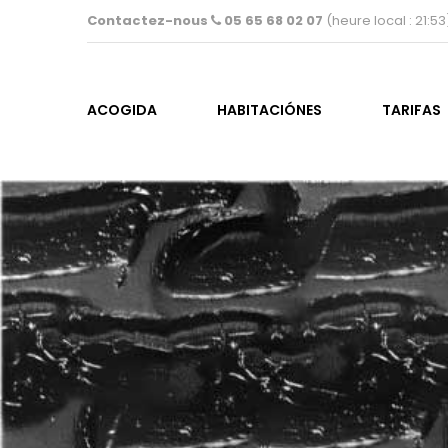
Contactez-nous
05 65 68 02 07
(heure local :
21:53
ACOGIDA
HABITACIÓNES
TARIFAS