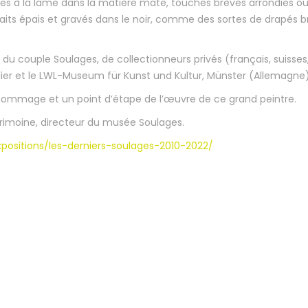
es à la lame dans la matière mate, touches brèves arrondies o
ts épais et gravés dans le noir, comme des sortes de drapés bri
du couple Soulages, de collectionneurs privés (français, suisses,
r et le LWL-Museum für Kunst und Kultur, Münster (Allemagne)
 hommage et un point d’étape de l’œuvre de ce grand peintre.
rimoine, directeur du musée Soulages.
positions/les-derniers-soulages-2010-2022/