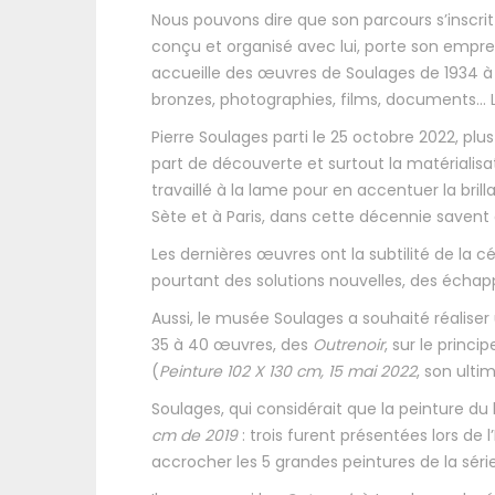
Nous pouvons dire que son parcours s’inscr
conçu et organisé avec lui, porte son emprein
accueille des œuvres de Soulages de 1934 à 20
bronzes, photographies, films, documents… 
Pierre Soulages parti le 25 octobre 2022, p
part de découverte et surtout la matérialisa
travaillé à la lame pour en accentuer la bril
Sète et à Paris, dans cette décennie savent à
Les dernières œuvres ont la subtilité de la 
pourtant des solutions nouvelles, des éch
Aussi, le musée Soulages a souhaité réalise
35 à 40 œuvres, des
Outrenoir
, sur le princ
(
Peinture 102 X 130 cm, 15 mai 2022
, son ulti
Soulages, qui considérait que la peinture du
cm de 2019
: trois furent présentées lors d
accrocher les 5 grandes peintures de la série